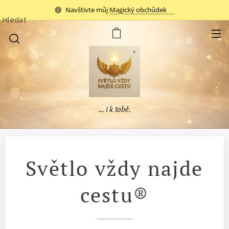
Navštivte můj
Magický obchůdek✨
Hledat
... i k tobě.
Světlo vždy najde
cestu®