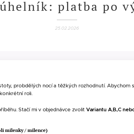
júhelník: platba po v
25.02.2026
ejistoty, probdělých nocí a těžkých rozhodnutí. Abychom 
konkrétní roli.
říběhu. Stačí mi v objednávce zvolit
Variantu A
,
B,C neb
li milenky / milence)