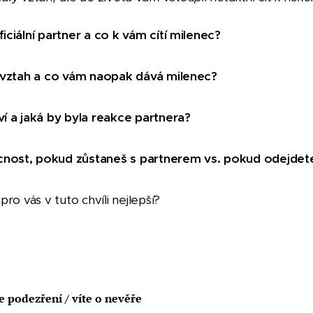
ciální partner a co k vám cítí milenec?
ý vztah a co vám naopak dává milenec?
í a jaká by byla reakce partnera?
nost, pokud zůstaneš s partnerem vs. pokud odejdete
ro vás v tuto chvíli nejlepší?
e podezření / víte o nevěře