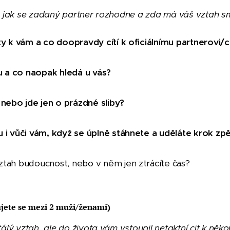
, jak se zadaný partner rozhodne a zda má váš vztah sm
ity k vám a co doopravdy cítí k oficiálnímu partnerovi/
hu a co naopak hledá u vás?
nebo jde jen o prázdné sliby?
u i vůči vám, když se úplně stáhnete a uděláte krok zp
ztah budoucnost, nebo v něm jen ztrácíte čas?
jete se mezi 2 muži/ženami)
álý vztah, ale do života vám vstoupil netaktní cit k ně