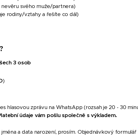
íte nevěru svého muže/partnera)
e rodiny/vztahy a řešíte co dál)
?
šech 3 osob
D
)
s hlasovou zprávu na WhatsApp (rozsah je 20 - 30 minu
latební údaje vám pošlu společně s výkladem.
 jména a data narození, prosím. Objednávkový formulář