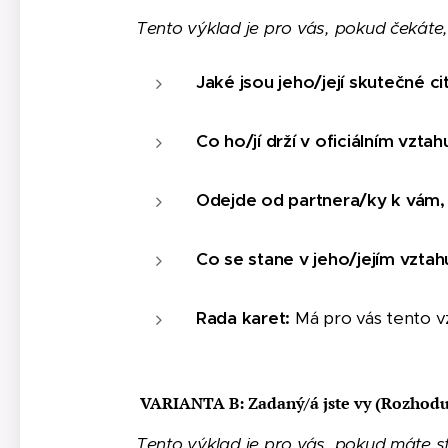
Tento výklad je pro vás, pokud čekáte
Jaké jsou jeho/její skutečné c
Co ho/jí drží v oficiálním vzta
Odejde od partnera/ky k vám, 
Co se stane v jeho/jejím vztah
Rada karet:
Má pro vás tento v
VARIANTA B: Zadaný/á jste vy (Rozhodu
Tento výklad je pro vás, pokud máte st