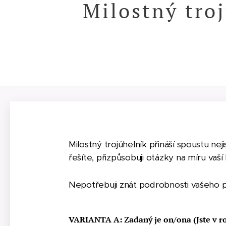
Milostný tro
Milostný trojúhelník přináší spoustu n
řešíte, přizpůsobuji otázky na míru vaší 
Nepotřebuji znát podrobnosti vašeho p
VARIANTA A: Zadaný je on/ona (Jste v ro