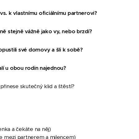
s. k vlastnímu oficiálnímu partnerovi?
ně stejně vážně jako vy, nebo brzdí?
pustili své domovy a šli k sobě?
alí u obou rodin najednou?
řinese skutečný klid a štěstí?
enka a čekáte na něj)
se mezi partnerem a milencem)