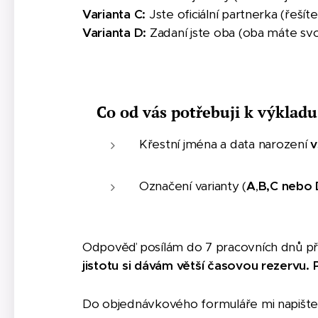
Varianta C:
Jste oficiální partnerka (řeš
Varianta D:
Zadaní jste oba (oba máte svoj
Co od vás potřebuji k výkladu
Křestní jména a data narození
v
Označení varianty (
A
,
B,C nebo 
Odpověď posílám do 7 pracovních dnů pře
jistotu si dávám větší časovou rezervu.
P
Do objednávkového formuláře mi napište