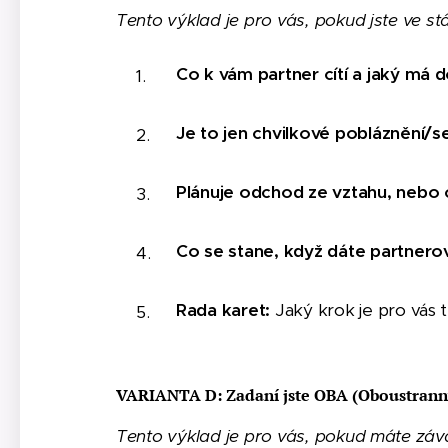
Tento výklad je pro vás, pokud jste ve st
Co k vám partner cítí a jaký má
Je to jen chvilkové pobláznění/s
Plánuje odchod ze vztahu, nebo 
Co se stane, když dáte partnero
Rada karet:
Jaký krok je pro vás 
VARIANTA D: Zadaní jste OBA (Oboustranný
Tento výklad je pro vás, pokud máte záva