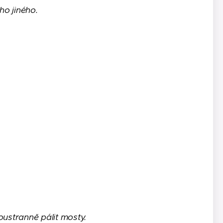
ho jiného.
oustranně pálit mosty.