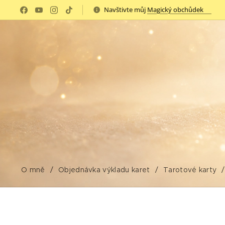
Navštivte můj
Magický obchůdek✨
O mně
Objednávka výkladu karet
Tarotové karty