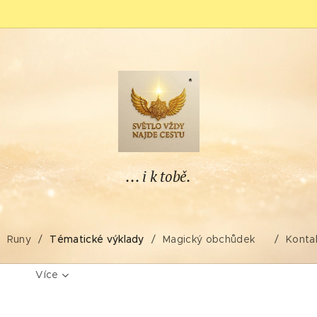
... i k tobě.
Runy
Tématické výklady
Magický obchůdek✨
Konta
Více