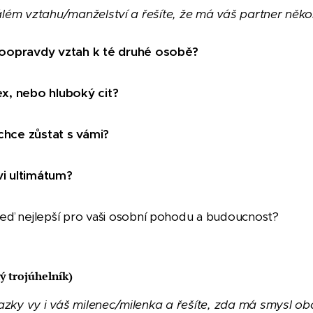
álém vztahu/manželství a řešíte, že má váš partner něko
 doopravdy vztah k té druhé osobě?
ex, nebo hluboký cit?
chce zůstat s vámi?
vi ultimátum?
teď nejlepší pro vaši osobní pohodu a budoucnost?
 trojúhelník)
zky vy i váš milenec/milenka a řešíte, zda má smysl ob