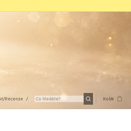
kt/Recenze
Košík