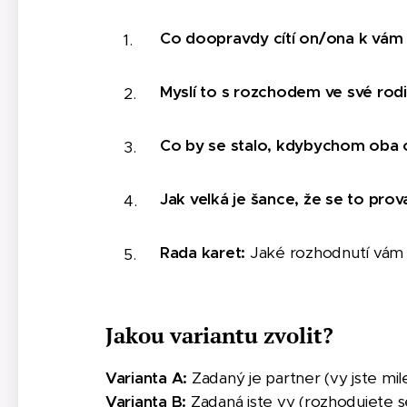
Co doopravdy cítí on/ona k vám v
Myslí to s rozchodem ve své rodi
Co by se stalo, kdybychom oba o
Jak velká je šance, že se to prov
Rada karet:
Jaké rozhodnutí vám p
Jakou variantu zvolit?
Varianta A:
Zadaný je partner (vy jste mil
Varianta B:
Zadaná jste vy (rozhodujete 