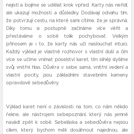
nejistí a bojíme se udělat krok vpřed. Karty nás neřídí,
ale ukazují možnosti a důsledky. Dodávají odvahu tím,
že potvrzují cestu, na které sami cítíme, že je správná.
Díky tomu si postupně začínáme více věřit a
přestáváme o sobě tolik pochybovat. Velkým
přínosem je i to, že karty nás učí naslouchat intuici.
Každý výklad je vlastně rozhovor s vlastní duší a čím
více se učíme vnímat poselství karet, tím silněji slyšíme
svůj vnitřní hlas. Důvěra v sebe sama, vnitřní vedení a
vlastní pocity, jsou základními stavebními kameny
opravdové sebedůvěry.
Výklad karet není o závislosti na tom, co nám někdo
řekne, ale nástrojem sebepoznání, který nás jemně
navádí zpět k sobě. Sebeláska a sebedůvěra nejsou
cílem, který bychom měli dosáhnout najednou, ale