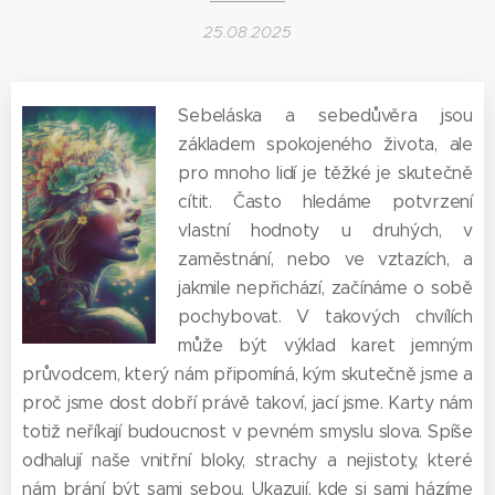
25.08.2025
Sebeláska a sebedůvěra jsou
základem spokojeného života, ale
pro mnoho lidí je těžké je skutečně
cítit. Často hledáme potvrzení
vlastní hodnoty u druhých, v
zaměstnání, nebo ve vztazích, a
jakmile nepřichází, začínáme o sobě
pochybovat. V takových chvílích
může být výklad karet jemným
průvodcem, který nám připomíná, kým skutečně jsme a
proč jsme dost dobří právě takoví, jací jsme. Karty nám
totiž neříkají budoucnost v pevném smyslu slova. Spíše
odhalují naše vnitřní bloky, strachy a nejistoty, které
nám brání být sami sebou. Ukazují, kde si sami házíme