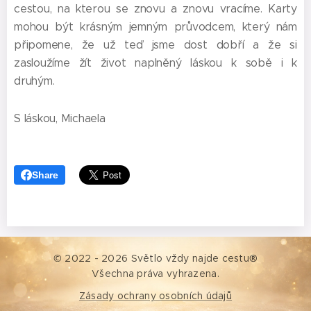
cestou, na kterou se znovu a znovu vracíme. Karty
mohou být krásným jemným průvodcem, který nám
připomene, že už teď jsme dost dobří a že si
zasloužíme žít život naplněný láskou k sobě i k
druhým.
S láskou, Michaela ❤️
Share
© 2022 - 2026 Světlo vždy najde cestu
®
Všechna práva vyhrazena.
Zásady ochrany osobních údajů