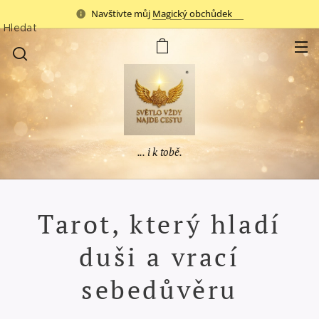
Navštivte můj
Magický obchůdek✨
Hledat
... i k tobě.
Tarot, který hladí
duši a vrací
sebedůvěru