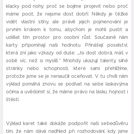
klacky pod nohy, proč se bojíme projevit nebo proč
máme pocit, že nejsme dost dobří. Někdy je těžké
vidět vlastní stíny, ale právě jejich pojmenování je
prvním krokem k tomu, abychom je mohli pustit a
udělat tím prostor pro osobní růst. Současně nám
karty připomínají naši hodnotu. Přinášejí poselství,
která zní jako vzkazy od duše: ,,Jsi dost dobrá, máš v
sobě víc, než si myslíš." Mnohdy ukazují talenty, silné
stránky nebo schopnosti, které sami přehlížíme,
protože jsme se je nenaučili oceňovat. V tu chvíli nám
výklad pomáhá znovu se podívat na sebe laskavýma
očima a uvědomit si, že máme právo na lásku, hojnost i
štěstí.
Výklad karet také dokáže podpořit naši sebedůvěru
tím, že nám dává nadhled při rozhodování, kdy jsme