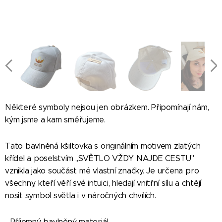
Některé symboly nejsou jen obrázkem. Připomínají nám,
kým jsme a kam směřujeme.
Tato bavlněná kšiltovka s originálním motivem zlatých
křídel a poselstvím ,,SVĚTLO VŽDY NAJDE CESTU"
vznikla jako součást mé vlastní značky. Je určena pro
všechny, kteří věří své intuici, hledají vnitřní sílu a chtějí
nosit symbol světla i v náročných chvílích.
- Příjemný bavlněný materiál