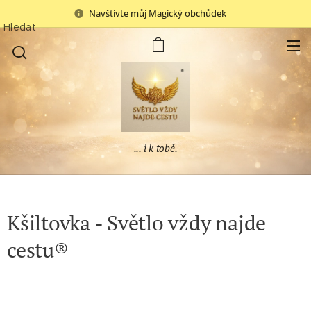
Navštivte můj
Magický obchůdek✨
Hledat
... i k tobě.
Kšiltovka - Světlo vždy najde
cestu®